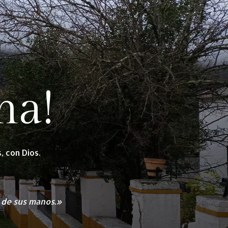
na!
 con Dios.
a de sus manos.»