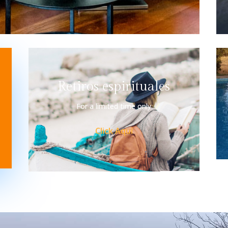
Retiros espirituales
For a limited time only
Click Aquí