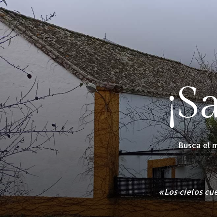
¡S
Busca el 
«Los cielos cue