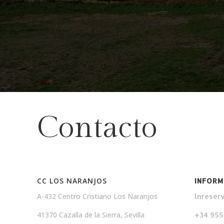
Contacto
CC LOS NARANJOS
INFORM
A-432 Centro Cristiano Los Naranjos
lnreser
41370 Cazalla de la Sierra, Sevilla
+34 955