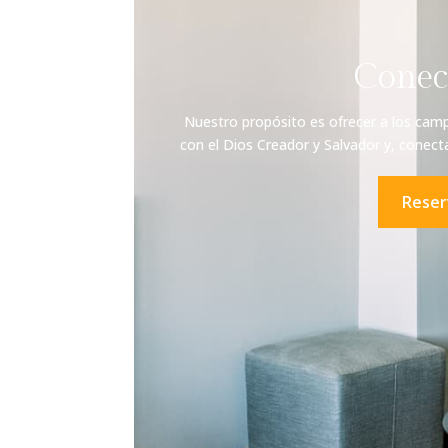
Conec
Nuestro propósito es ofrecer a los cam
con el Dios Creador y Salvador y, conect
Reser