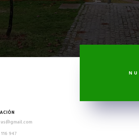
NU
ACIÓN
vas@gmail.com
 116 947