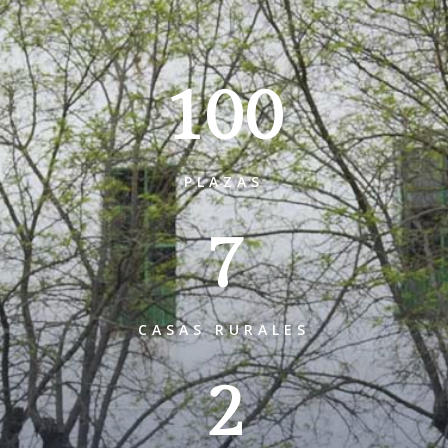
100
PLAZAS
7
CASAS RURALES
2