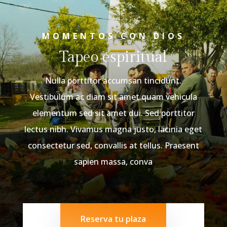
MOMENTOS CON DIOS
Tapeo espiritual
Nulla porttitor accumsan tincidunt.
Vestibulum ac diam sit amet quam vehicula
elementum sed sit amet dui. Sed porttitor
lectus nibh. Vivamus magna justo, lacinia eget
consectetur sed, convallis at tellus. Praesent
sapien massa, conva
Reserva tu plaza