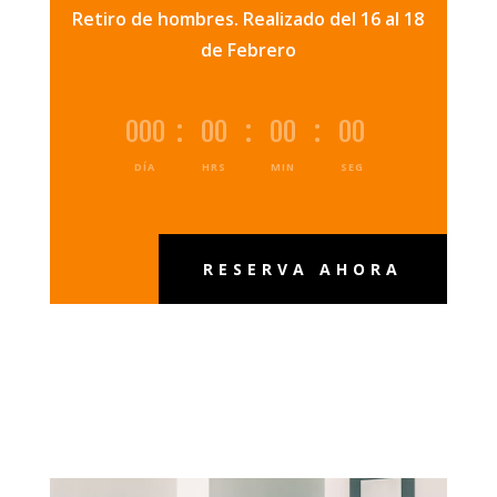
Retiro de hombres. Realizado del 16 al 18
de Febrero
000
:
00
:
00
:
00
DÍA
HRS
MIN
SEG
RESERVA AHORA